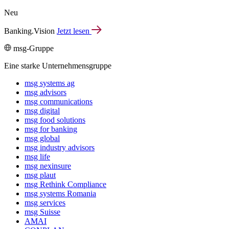
Neu
Banking.Vision
Jetzt lesen
msg-Gruppe
Eine starke Unternehmensgruppe
msg systems ag
msg advisors
msg commu­ni­ca­tions
msg digital
msg food solutions
msg for banking
msg global
msg industry advisors
msg life
msg nexinsure
msg plaut
msg Rethink Compli­ance
msg systems Romania
msg services
msg Suisse
AMAI