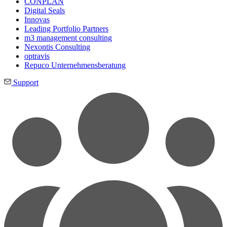
CONPLAN
Digital Seals
Innovas
Leading Port­folio Partners
m3 manage­ment consul­ting
Nexontis Consulting
optravis
Repuco Unternehmensberatung
Support