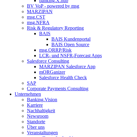
banking.X.hub
BV VoP - powered by msg
MARZIPAN
msg.CST
msg.NFRA
Risk & Regulatory Reporting
BAIS
BAIS Kundenportal
BAIS Open Source
msg.ORRP/Risk
LCR- und NSFR-​Forecast Apps
Salesforce Consulting
MARZIPAN Salesforce App
mORGanizer
Salesforce Health Check
SAP
Corporate Payments Consulting
Unternehmen
Banking.Vision
Karriere
Nachhaltigkeit
Newsroom
Standorte
Über uns
Veranstaltungen