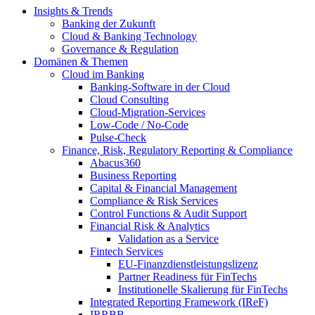
Insights & Trends
Banking der Zukunft
Cloud & Banking Technology
Governance & Regulation
Domänen & Themen
Cloud im Banking
Banking-​Software in der Cloud
Cloud Consulting
Cloud-Migration-Services
Low-Code / No-Code
Pulse-Check
Finance, Risk, Regulatory Reporting & Compliance
Abacus360
Business Reporting
Capital & Financial Management
Compliance & Risk Services
Control Functions & Audit Support
Financial Risk & Analytics
Validation as a Service
Fintech Services
EU-Finanzdienstleistungslizenz
Partner Readiness für FinTechs
Institutionelle Skalierung für FinTechs
Integrated Reporting Framework (IReF)
IRRBB