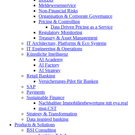
Meldewesenservice
Non-​Financial Risks
Organisation & Corporate Governance
Pricing & Controlling
Data Driven Pricing as a Service
Regulatory Monitoring
Treasury & Asset Management
IT Architecture, Platforms & Eco Systems
IT Engineering & Operations
Künstliche Intelligenz
AI Academy
AI Factory
AI Strategy
Retail Banking
Versicherungs-​Pilot für Banken
SAP
Payments
Sustainable Finance
Nachhaltige Immobilienbewertung mit eva.real
msg.CST
Strategy & Transformation
Data inspired banking
Products & Solutions
BSI Consulting