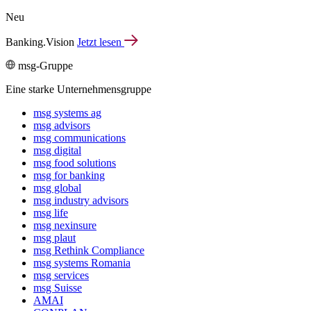
Neu
Banking.Vision
Jetzt lesen
msg-Gruppe
Eine starke Unternehmensgruppe
msg systems ag
msg advisors
msg commu­ni­ca­tions
msg digital
msg food solutions
msg for banking
msg global
msg industry advisors
msg life
msg nexinsure
msg plaut
msg Rethink Compli­ance
msg systems Romania
msg services
msg Suisse
AMAI