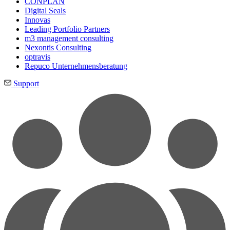
CONPLAN
Digital Seals
Innovas
Leading Port­folio Partners
m3 manage­ment consul­ting
Nexontis Consulting
optravis
Repuco Unternehmensberatung
Support