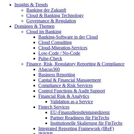
Insights & Trends
Banking der Zukunft
Cloud & Banking Technology
Governance & Regulation
Domänen & Themen
Cloud im Banking
Banking-​Software in der Cloud
Cloud Consulting
Cloud-Migration-Services
Low-Code / No-Code
Pulse-Check
Finance, Risk, Regulatory Reporting & Compliance
Abacus360
Business Reporting
Capital & Financial Management
Compliance & Risk Services
Control Functions & Audit Support
Financial Risk & Analytics
Validation as a Service
Fintech Services
EU-Finanzdienstleistungslizenz
Partner Readiness für FinTechs
Institutionelle Skalierung für FinTechs
Integrated Reporting Framework (IReF)
IRRBB