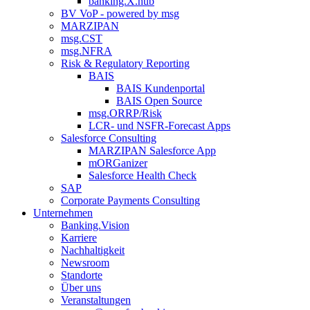
banking.X.hub
BV VoP - powered by msg
MARZIPAN
msg.CST
msg.NFRA
Risk & Regulatory Reporting
BAIS
BAIS Kundenportal
BAIS Open Source
msg.ORRP/Risk
LCR- und NSFR-​Forecast Apps
Salesforce Consulting
MARZIPAN Salesforce App
mORGanizer
Salesforce Health Check
SAP
Corporate Payments Consulting
Unternehmen
Banking.Vision
Karriere
Nachhaltigkeit
Newsroom
Standorte
Über uns
Veranstaltungen