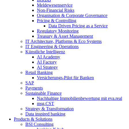
Meldewesenservice
Non-​Financial Risks
Organisation & Corporate Governance
Pricing & Controlling
Data Driven Pricing as a Service
Regulatory Monitoring
Treasury & Asset Management
IT Architecture, Platforms & Eco Systems
IT Engineering & Operations
Künstliche Intelligenz
AI Academy
AI Factory
AI Strategy
Retail Banking
Versicherungs-​Pilot für Banken
SAP
Payments
Sustainable Finance
Nachhaltige Immobilienbewertung mit eva.real
msg.CST
Strategy & Transformation
Data inspired banking
Products & Solutions
BSI Consulting