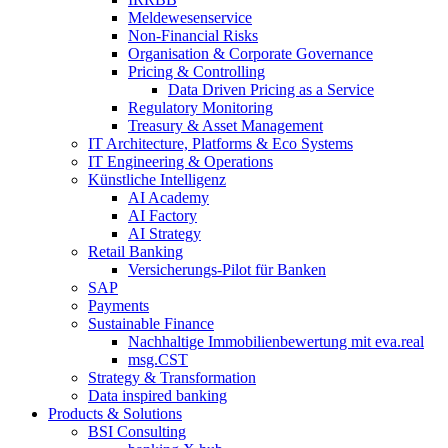
Meldewesenservice
Non-​Financial Risks
Organisation & Corporate Governance
Pricing & Controlling
Data Driven Pricing as a Service
Regulatory Monitoring
Treasury & Asset Management
IT Architecture, Platforms & Eco Systems
IT Engineering & Operations
Künstliche Intelligenz
AI Academy
AI Factory
AI Strategy
Retail Banking
Versicherungs-​Pilot für Banken
SAP
Payments
Sustainable Finance
Nachhaltige Immobilienbewertung mit eva.real
msg.CST
Strategy & Transformation
Data inspired banking
Products & Solutions
BSI Consulting