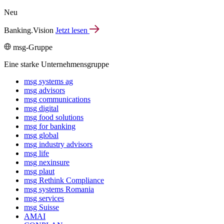
Neu
Banking.Vision
Jetzt lesen
msg-Gruppe
Eine starke Unternehmensgruppe
msg systems ag
msg advisors
msg commu­ni­ca­tions
msg digital
msg food solutions
msg for banking
msg global
msg industry advisors
msg life
msg nexinsure
msg plaut
msg Rethink Compli­ance
msg systems Romania
msg services
msg Suisse
AMAI