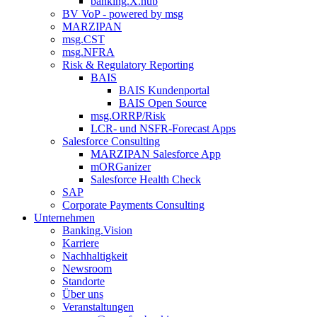
banking.X.hub
BV VoP - powered by msg
MARZIPAN
msg.CST
msg.NFRA
Risk & Regulatory Reporting
BAIS
BAIS Kundenportal
BAIS Open Source
msg.ORRP/Risk
LCR- und NSFR-​Forecast Apps
Salesforce Consulting
MARZIPAN Salesforce App
mORGanizer
Salesforce Health Check
SAP
Corporate Payments Consulting
Unternehmen
Banking.Vision
Karriere
Nachhaltigkeit
Newsroom
Standorte
Über uns
Veranstaltungen