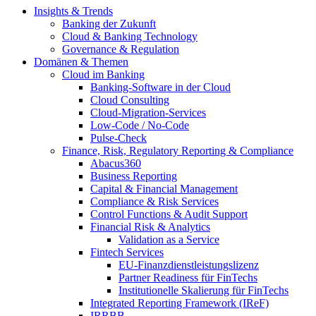
Insights & Trends
Banking der Zukunft
Cloud & Banking Technology
Governance & Regulation
Domänen & Themen
Cloud im Banking
Banking-​Software in der Cloud
Cloud Consulting
Cloud-Migration-Services
Low-Code / No-Code
Pulse-Check
Finance, Risk, Regulatory Reporting & Compliance
Abacus360
Business Reporting
Capital & Financial Management
Compliance & Risk Services
Control Functions & Audit Support
Financial Risk & Analytics
Validation as a Service
Fintech Services
EU-Finanzdienstleistungslizenz
Partner Readiness für FinTechs
Institutionelle Skalierung für FinTechs
Integrated Reporting Framework (IReF)
IRRBB