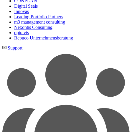
CONPLAN
Digital Seals
Innovas
Leading Port­folio Partners
m3 manage­ment consul­ting
Nexontis Consulting
optravis
Repuco Unternehmensberatung
Support