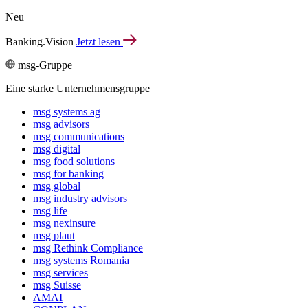
Neu
Banking.Vision
Jetzt lesen
msg-Gruppe
Eine starke Unternehmensgruppe
msg systems ag
msg advisors
msg commu­ni­ca­tions
msg digital
msg food solutions
msg for banking
msg global
msg industry advisors
msg life
msg nexinsure
msg plaut
msg Rethink Compli­ance
msg systems Romania
msg services
msg Suisse
AMAI