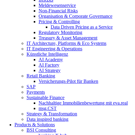
Meldewesenservice
Non-​Financial Risks
Organisation & Corporate Governance
Pricing & Controlling
Data Driven Pricing as a Service
Regulatory Monitoring
Treasury & Asset Management
IT Architecture, Platforms & Eco Systems
IT Engineering & Operations
Künstliche Intelligenz
AI Academy
AI Factory
AI Strategy
Retail Banking
Versicherungs-​Pilot für Banken
SAP
Payments
Sustainable Finance
Nachhaltige Immobilienbewertung mit eva.real
msg.CST
Strategy & Transformation
Data inspired banking
Products & Solutions
BSI Consulting