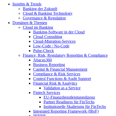
Insights & Trends
Banking der Zukunft
Cloud & Banking Technology
Governance & Regulation
Domänen & Themen
Cloud im Banking
Banking-​Software in der Cloud
Cloud Consulting
Cloud-Migration-Services
Low-Code / No-Code
Pulse-Check
Finance, Risk, Regulatory Reporting & Compliance
Abacus360
Business Reporting
Capital & Financial Management
Compliance & Risk Services
Control Functions & Audit Support
Financial Risk & Analytics
Validation as a Service
Fintech Services
EU-Finanzdienstleistungslizenz
Partner Readiness für FinTechs
Institutionelle Skalierung für FinTechs
Integrated Reporting Framework (IReF)
IRRBB