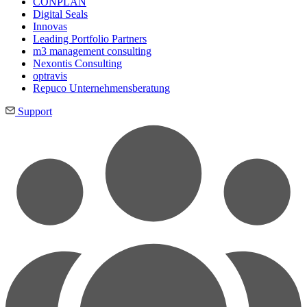
CONPLAN
Digital Seals
Innovas
Leading Port­folio Partners
m3 manage­ment consul­ting
Nexontis Consulting
optravis
Repuco Unternehmensberatung
Support