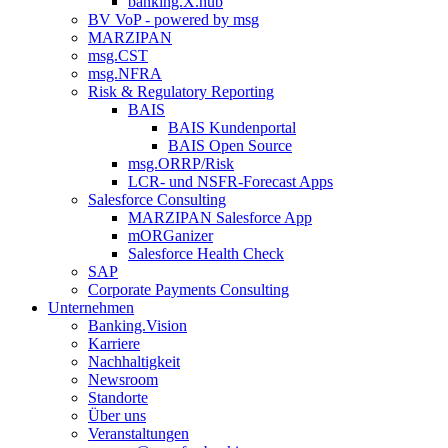
banking.X.hub
BV VoP - powered by msg
MARZIPAN
msg.CST
msg.NFRA
Risk & Regulatory Reporting
BAIS
BAIS Kundenportal
BAIS Open Source
msg.ORRP/Risk
LCR- und NSFR-​Forecast Apps
Salesforce Consulting
MARZIPAN Salesforce App
mORGanizer
Salesforce Health Check
SAP
Corporate Payments Consulting
Unternehmen
Banking.Vision
Karriere
Nachhaltigkeit
Newsroom
Standorte
Über uns
Veranstaltungen